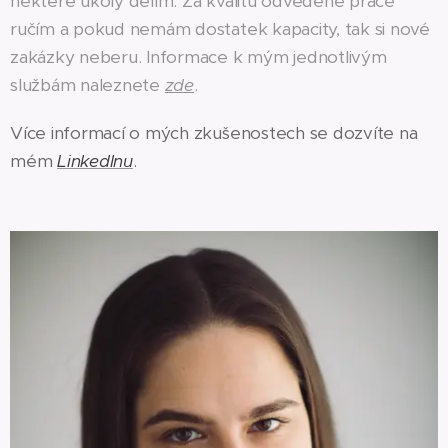
některé úkoly dělím. Za kvalitu odvedené práce
ručím a pokud nemám dostatek kapacity, tak si nové
zakázky neberu. Informace k mým jednotlivým
službám naleznete
zde
.
Více informací o mých zkušenostech se dozvíte na
mém
LinkedInu
.